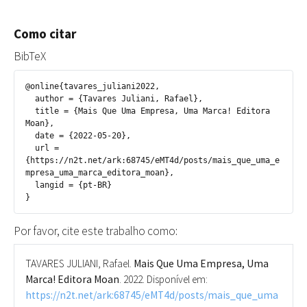
Como citar
BibTeX
@online{tavares_juliani2022,

  author = {Tavares Juliani, Rafael},

  title = {Mais Que Uma Empresa, Uma Marca! Editora 
Moan},

  date = {2022-05-20},

  url = 
{https://n2t.net/ark:68745/eMT4d/posts/mais_que_uma_e
mpresa_uma_marca_editora_moan},

  langid = {pt-BR}

Por favor, cite este trabalho como:
TAVARES JULIANI, Rafael.
Mais Que Uma Empresa, Uma
Marca! Editora Moan
. 2022. Disponível em:
https://n2t.net/ark:68745/eMT4d/posts/mais_que_uma