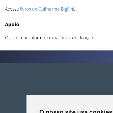
Acesse
livros de Guilherme Bigilini
.
Apoio
O autor não informou uma forma de doação.
Editora Moan
O nosso site usa cookies