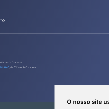
vro
ia Wikimedia Commons
 BY-SA 4.0
, via Wikimedia Commons
O nosso site u