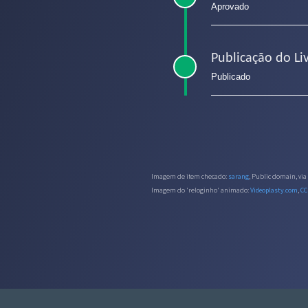
Aprovado
Publicação do Li
Publicado
Imagem de item checado:
sarang
, Public domain, v
Imagem do 'reloginho' animado:
Videoplasty.com
,
CC