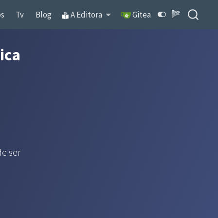
os
Tv
Blog
A Editora
Gitea
ica
de ser