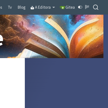
os
Tv
Blog
A Editora
Gitea