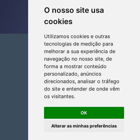
O nosso site usa
cookies
Utilizamos cookies e outras
tecnologias de medição para
melhorar a sua experiência de
navegação no nosso site, de
forma a mostrar conteúdo
personalizado, anúncios
direcionados, analisar o tráfego
do site e entender de onde vêm
Editora Moan
os visitantes.
CNPJ: 37.026.753/0001-86
Foz do Iguaçu - PR, Brasil
OK
+55 45 9 3505-0721
editora@livro.online
Alterar as minhas preferências
Preferências de cookie